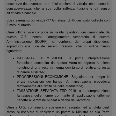
coscienze dei lavoratori, con falsi proclami di vittoria, che ledono la
consapevolezza, che a sua volta rafforza l’unione e dà senso
all’attività sindacale.
Cosa avremmo poi vinto???? Gli stessi diritti dei nostri colleghi con
5 mesi di ritardo!!!
Quest’ultima vicenda pone in risalto questioni già denunciate da
questa O.S. inerenti l’atteggiamento vessatorio di questa
Amministrazione (ICQRF) nei confronti dei propri dipendenti
soprattutto alla luce dei recenti trascorsi che in ordine hanno
riguardato:
INDENNITA’ DI MISSIONE: la prima interpretazione
fantasiosa concepita da questa Amm.ne rispetto al pieno
ripristino di una vecchia norma con tanto di relativa richiesta
di parere all’ARAN;
PROGRESSIONI ECONOMICHE: Segnalate per tempo le
errate indicazioni dei bandi, l’Amministrazione procedeva
tardivamente alle rettifiche delle graduatorie;
TASSAZIONE SEPARATA FRD 2019: altra interpretazione
fantasiosa delle norme con tanto di applicazione difforme
rispetto all’Amm.ne Mipaaf a danno dei lavoratori.
Questa O.S. continuerà a sostenere i lavoratori ed a tutela degli
stessi si riserverà di richiedere un parere al Ministro ed alla Parte