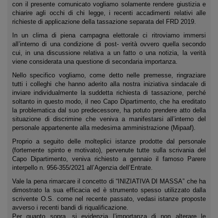
con il presente comunicato vogliamo solamente rendere giustizia e
chiarire agli occhi di chi legge, i recenti accadimenti relativi alle
richieste di applicazione della tassazione separata del FRD 2019.
In un clima di piena campagna elettorale ci ritroviamo immersi
all’interno di una condizione di post- verità ovvero quella secondo
cui, in una discussione relativa a un fatto o una notizia, la verità
viene considerata una questione di secondaria importanza.
Nello specifico vogliamo, come detto nelle premesse, ringraziare
tutti i colleghi che hanno aderito alla nostra iniziativa sindacale di
inviare individualmente la suddetta richiesta di tassazione, perché
soltanto in questo modo, il neo Capo Dipartimento, che ha ereditato
la problematica dal suo predecessore, ha potuto prendere atto della
situazione di discrimine che veniva a manifestarsi all’interno del
personale appartenente alla medesima amministrazione (Mipaaf).
Proprio a seguito delle molteplici istanze prodotte dal personale
(fortemente spinto e motivato), pervenute tutte sulla scrivania del
Capo Dipartimento, veniva richiesto a gennaio il famoso Parere
interpello n. 956-355/2021 all’Agenzia dell’Entrate.
Vale la pena rimarcare il concetto di “INIZIATIVA DI MASSA” che ha
dimostrato la sua efficacia ed è strumento spesso utilizzato dalla
scrivente O.S. come nel recente passato, vedasi istanze proposte
avverso i recenti bandi di riqualificazione.
Per quanto sopra, si evidenzia l’importanza di non alterare le