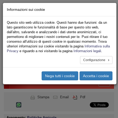
Chi siamo - Statuto
Informazioni sui cookie
Le nostre sedi
Servizi
Questo sito web utilizza cookie. Questi hanno due funzioni: da un
Iscriviti Online
lato garantiscono le funzionalità di base per questo sito web,
Ricerca
dall'altro, salvando e analizzando i dati utente anonimizzati, ci
Area Stampa
permettono di migliorare i nostri contenuti per te. Puoi ritirare il tuo
consenso all'utilizzo di questi cookie in qualsiasi momento. Trova
Privacy
ulteriori informazioni sui cookie visitando la pagina
Informativa sulla
PUBBLICO IMPIEGO
Privacy
e riguardo a noi visitando la pagina
Informazioni legali
.
MINISTERO DELLE POLITICHE AGRICOLE
Configurazione
Toggle
navigation
Nega tutti i cookie
Accetta i cookie
Menu del sito
Toggle
navigati
Stampa
Email
Pdf
Argomento:
Politiche Agricole