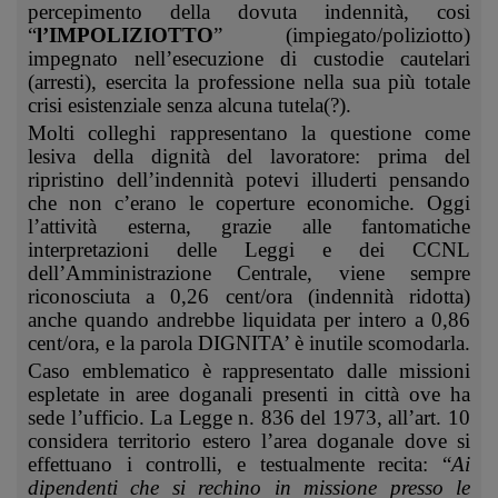
percepimento della dovuta indennità, cosi
“
l’IMPOLIZIOTTO
” (impiegato/poliziotto)
impegnato nell’esecuzione di custodie cautelari
(arresti), esercita la professione nella sua più totale
crisi esistenziale senza alcuna tutela(?).
Molti colleghi rappresentano la questione come
lesiva della dignità del lavoratore: prima del
ripristino dell’indennità potevi illuderti pensando
che non c’erano le coperture economiche. Oggi
l’attività esterna, grazie alle fantomatiche
interpretazioni delle Leggi e dei CCNL
dell’Amministrazione Centrale, viene sempre
riconosciuta a 0,26 cent/ora (indennità ridotta)
anche quando andrebbe liquidata per intero a 0,86
cent/ora, e la parola DIGNITA’ è inutile scomodarla.
Caso emblematico è rappresentato dalle missioni
espletate in aree doganali presenti in città ove ha
sede l’ufficio. La Legge n. 836 del 1973, all’art. 10
considera territorio estero l’area doganale dove si
effettuano i controlli, e testualmente recita: “
Ai
dipendenti che si rechino in missione presso le