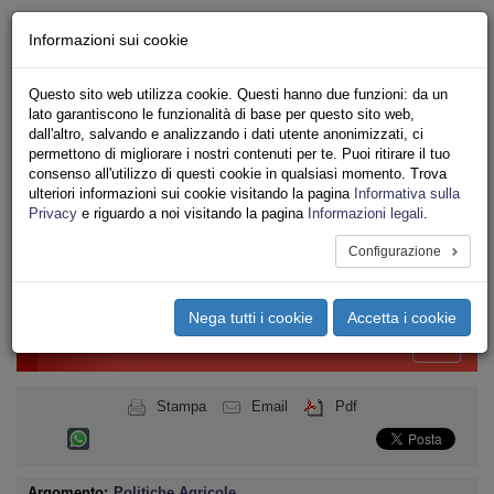
Chi siamo - Statuto
Informazioni sui cookie
Le nostre sedi
Servizi
Questo sito web utilizza cookie. Questi hanno due funzioni: da un
Iscriviti Online
lato garantiscono le funzionalità di base per questo sito web,
Ricerca
dall'altro, salvando e analizzando i dati utente anonimizzati, ci
Area Stampa
permettono di migliorare i nostri contenuti per te. Puoi ritirare il tuo
consenso all'utilizzo di questi cookie in qualsiasi momento. Trova
Privacy
ulteriori informazioni sui cookie visitando la pagina
Informativa sulla
PUBBLICO IMPIEGO
Privacy
e riguardo a noi visitando la pagina
Informazioni legali
.
MINISTERO DELLE POLITICHE AGRICOLE
Configurazione
Toggle
navigation
Nega tutti i cookie
Accetta i cookie
Menu del sito
Toggle
navigati
Stampa
Email
Pdf
Argomento:
Politiche Agricole