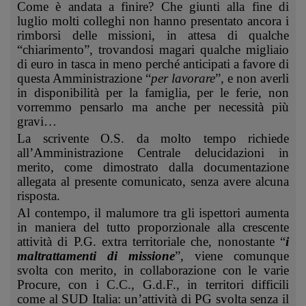
Come è andata a finire? Che giunti alla fine di
luglio molti colleghi non hanno presentato ancora i
rimborsi delle missioni, in attesa di qualche
“chiarimento”, trovandosi magari qualche migliaio
di euro in tasca in meno perché anticipati a favore di
questa Amministrazione “
per lavorare
”, e non averli
in disponibilità per la famiglia, per le ferie, non
vorremmo pensarlo ma anche per necessità più
gravi…
La scrivente O.S. da molto tempo richiede
all’Amministrazione Centrale delucidazioni in
merito, come dimostrato dalla documentazione
allegata al presente comunicato, senza avere alcuna
risposta.
Al contempo, il malumore tra gli ispettori aumenta
in maniera del tutto proporzionale alla crescente
attività di P.G. extra territoriale che, nonostante “
i
maltrattamenti di missione
”, viene comunque
svolta con merito, in collaborazione con le varie
Procure, con i C.C., G.d.F., in territori difficili
come al SUD Italia: un’attività di PG svolta senza il